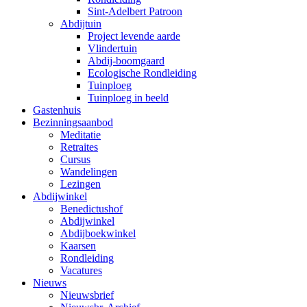
Sint-Adelbert Patroon
Abdijtuin
Project levende aarde
Vlindertuin
Abdij-boomgaard
Ecologische Rondleiding
Tuinploeg
Tuinploeg in beeld
Gastenhuis
Bezinningsaanbod
Meditatie
Retraites
Cursus
Wandelingen
Lezingen
Abdijwinkel
Benedictushof
Abdijwinkel
Abdijboekwinkel
Kaarsen
Rondleiding
Vacatures
Nieuws
Nieuwsbrief