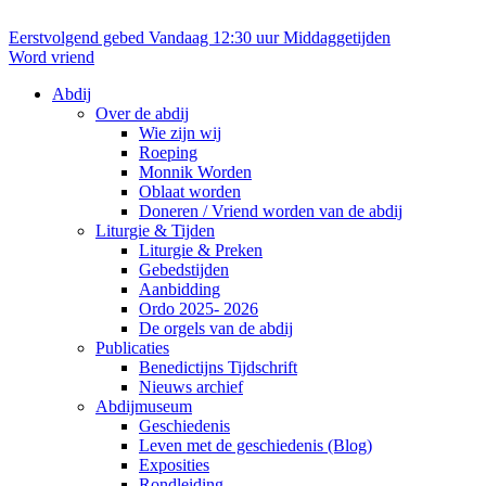
Eerstvolgend gebed
Vandaag 12:30 uur
Middaggetijden
Word vriend
Abdij
Over de abdij
Wie zijn wij
Roeping
Monnik Worden
Oblaat worden
Doneren / Vriend worden van de abdij
Liturgie & Tijden
Liturgie & Preken
Gebedstijden
Aanbidding
Ordo 2025- 2026
De orgels van de abdij
Publicaties
Benedictijns Tijdschrift
Nieuws archief
Abdijmuseum
Geschiedenis
Leven met de geschiedenis (Blog)
Exposities
Rondleiding