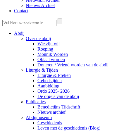
Nieuwsbr. Archief
Nieuws Archief
Contact
Abdij
Over de abdij
Wie zijn wij
Roeping
Monnik Worden
Oblaat worden
Doneren / Vriend worden van de abdij
Liturgie & Tijden
Liturgie & Preken
Gebedstijden
Aanbidding
Ordo 2025- 2026
De orgels van de abdij
Publicaties
Benedictijns Tijdschrift
Nieuws archief
Abdijmuseum
Geschiedenis
Leven met de geschiedenis (Blog)