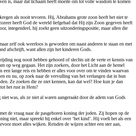
even is, maar dat lichaam heeft moeite om tot volle wasdom te komen
regen als nooit tevoren. Hij, Abrahams grote zoon heeft het niet te
t zozeer heeft God de wereld liefgehad dat Hij zijn Zoon gegeven heeft
r, integendeel, hij zoekt geen uitzonderingspositie, maar allen die
 maar zelf ook weerloos is geworden om naast anderen te staan en met
d afschrijft, want allen zijn het kinderen Gods.
ijding nog nooit hebben gehoord of slechts uit de verte er kennis van
am op weg gegaan. Het zijn zoekers, door het Licht aan de hemel
n een lange reis en hebben er alles voor over om te vinden waarvan
n en nu, op zoek naar de vervulling van het verlangen dat in hun
joden. Ze zoeken die ze niet kennen, kan dat wel? Hoe kun je dan
 tot het rust in Hem?
ng niet was, als ze niet al waren aangeraakt door de adem van Gods
n met de vraag naar de pasgeboren koning der joden. Zij hopen op de
ng niet, maar spreekt hij enkel over ‘het kind’. Hij voelt het als een
aarvoor moet alles wijken. Reisden de wijzen achter een ster aan,