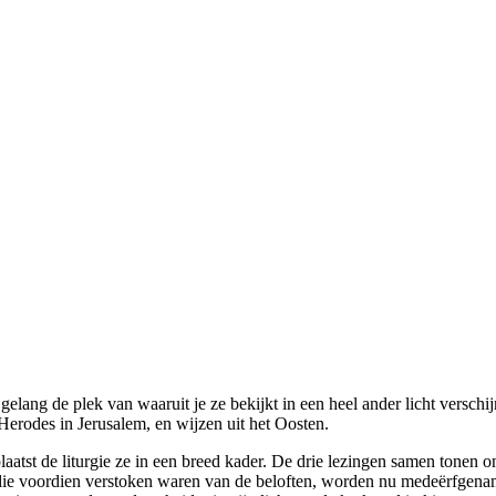
 gelang de plek van waaruit je ze bekijkt in een heel ander licht verschij
Herodes in Jerusalem, en wijzen uit het Oosten.
tst de liturgie ze in een breed kader. De drie lezingen samen tonen ons
e voordien verstoken waren van de beloften, worden nu medeërfgename