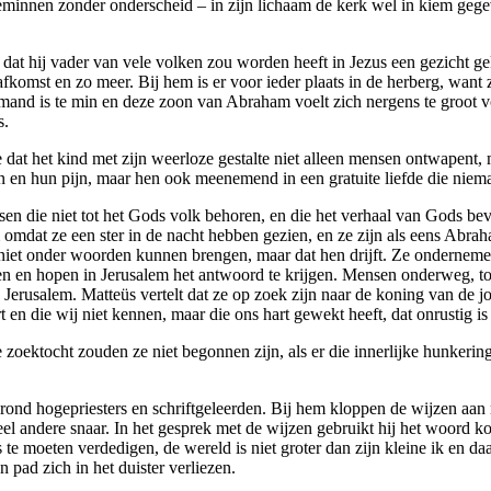
beminnen zonder onderscheid – in zijn lichaam de kerk wel in kiem geg
dat hij vader van vele volken zou worden heeft in Jezus een gezicht gek
, afkomst en zo meer. Bij hem is er voor ieder plaats in de herberg, wan
and is te min en deze zoon van Abraham voelt zich nergens te groot voo
s.
 dat het kind met zijn weerloze gestalte niet alleen mensen ontwapent,
 en hun pijn, maar hen ook meenemend in een gratuite liefde die nieman
en die niet tot het Gods volk behoren, en die het verhaal van Gods bevr
dat ze een ster in de nacht hebben gezien, en ze zijn als eens Abrah
n niet onder woorden kunnen brengen, maar dat hen drijft. Ze onderneme
en en hopen in Jerusalem het antwoord te krijgen. Mensen onderweg, toe
 Jerusalem. Matteüs vertelt dat ze op zoek zijn naar de koning van de 
 en die wij niet kennen, maar die ons hart gewekt heeft, dat onrustig is
 zoektocht zouden ze niet begonnen zijn, als er die innerlijke hunkeri
rgrond hogepriesters en schriftgeleerden. Bij hem kloppen de wijzen aa
l andere snaar. In het gesprek met de wijzen gebruikt hij het woord koni
s te moeten verdedigen, de wereld is niet groter dan zijn kleine ik en d
 pad zich in het duister verliezen.