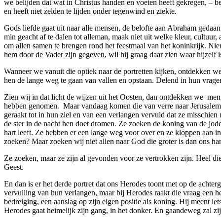
we belijden dat wat in Christus handen en voeten heeft gekregen, – 
en heeft niet zelden te lijden onder tegenwind en ziekte.
Gods liefde gaat uit naar alle mensen, de belofte aan Abraham gedaan 
min geacht af te dalen tot alleman, maak niet uit welke kleur, cultuur
om allen samen te brengen rond het feestmaal van het koninkrijk. Niem
hem door de Vader zijn gegeven, wil hij graag daar zien waar hijzelf i
Wanneer we vanuit die optiek naar de portretten kijken, ontdekken we
hen de lange weg te gaan van vallen en opstaan. Delend in hun vragen
Zien wij in dat licht de wijzen uit het Oosten, dan ontdekken we mens
hebben genomen. Maar vandaag komen die van verre naar Jerusalem om
geraakt tot in hun ziel en van een verlangen vervuld dat ze misschie
de ster in de nacht hen doet dromen. Ze zoeken de koning van de jod
hart leeft. Ze hebben er een lange weg voor over en ze kloppen aan in
zoeken? Maar zoeken wij niet allen naar God die groter is dan ons hart
Ze zoeken, maar ze zijn al gevonden voor ze vertrokken zijn. Heel die
Geest.
En dan is er het derde portret dat ons Herodes toont met op de achte
vervulling van hun verlangen, maar bij Herodes raakt die vraag een hee
bedreiging, een aanslag op zijn eigen positie als koning. Hij meent iet
Herodes gaat heimelijk zijn gang, in het donker. En gaandeweg zal zijn